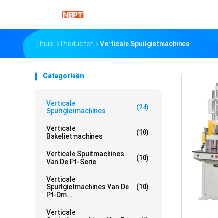
Thuis
Producten
Verticale Spuitgietmachines
Catagorieën
Verticale
(24)
Spuitgietmachines
Verticale
(10)
Bakelietmachines
Verticale Spuitmachines
(10)
Van De Pt-Serie
Verticale
Spuitgietmachines Van De
(10)
Pt-Dm...
Verticale