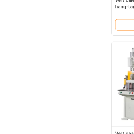
Vertical
hang-tag
apparatu
Vertica