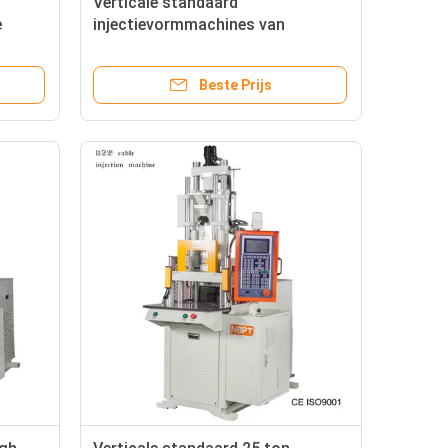
Verticale standaard
e
injectievormmachines van
kunststof voor tandvliesstokjes
Beste Prijs