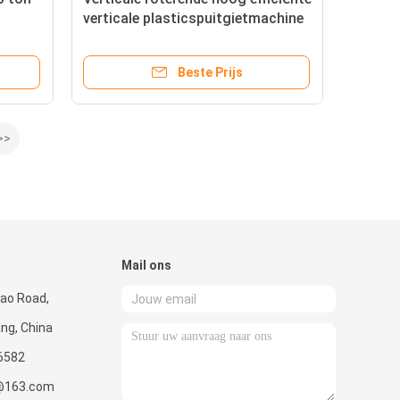
verticale plasticspuitgietmachine
Beste Prijs
>>
Mail ons
iao Road,
ang, China
6582
@163.com