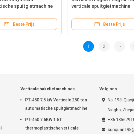
ische spuitgietmachine
verticale spuitgietmachine
D-strookmodullampen
Beste Prijs
Beste Prijs
1
2
>
Verticale bakelietmachines
Volg ons
PT-450 7,5 kW Verticale 250 ton
No. 198, Qianj
automatische spuitgietmachine
Ningbo, Zheji
PT-450 7.5KW 1.5T
+86 1356791
l
thermoplastische verticale
sunquan198