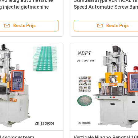
e volledig automatische
Standaardtype VERTICAL H
 injectie gietmachine
Speed Automatic Screw Barr
ur met plastic slot
Plastic Injection Molding M
Beste Prijs
Beste Prijs
al servosysteem
Verticale Ningbo Pengtai 10