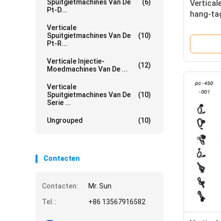
Spuitgietmachines Van De
(6)
Vertical
Pt-D...
hang-tag
apparatu
Verticale
Spuitgietmachines Van De
(10)
Pt-R...
Verticale Injectie-
(12)
Moedmachines Van De ...
Verticale
Spuitgietmachines Van De
(10)
Serie ...
Ungrouped
(10)
Contacten
Contacten:
Mr. Sun
Tel.:
+86 13567916582