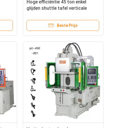
Hoge efficiëntie 45 ton enkel
glijden shuttle tafel verticale
kjes
spuitgietmachine
Beste Prijs