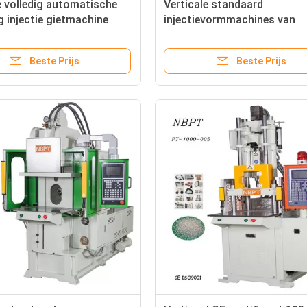
e volledig automatische
Verticale standaard
 injectie gietmachine
injectievormmachines van
ur met plastic slot
kunststof voor tandvliessto
Beste Prijs
Beste Prijs