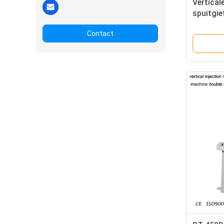
Vertical
spuitgie
stopcon
Contact