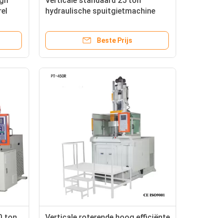
igh
Verticale standaard 25 ton
el
hydraulische spuitgietmachine
achine
Verticaal type
Beste Prijs
0 ton
Verticale roterende hoog efficiënte