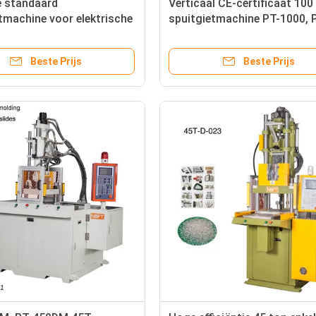
e standaard
Verticaal CE-certificaat 100
tmachine voor elektrische
spuitgietmachine PT-1000, 
tact
1000
Beste Prijs
Beste Prijs