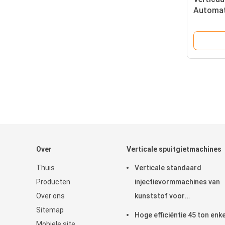
Automat
voor LE
Over
Verticale spuitgietmachines
Thuis
Verticale standaard
Producten
injectievormmachines van
Over ons
kunststof voor
Sitemap
tandvliesstokjes
Hoge efficiëntie 45 ton enke
Mobiele site