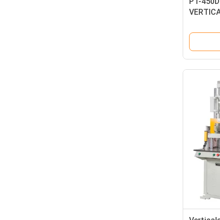
PT-450D
VERTICAL
Plastic 