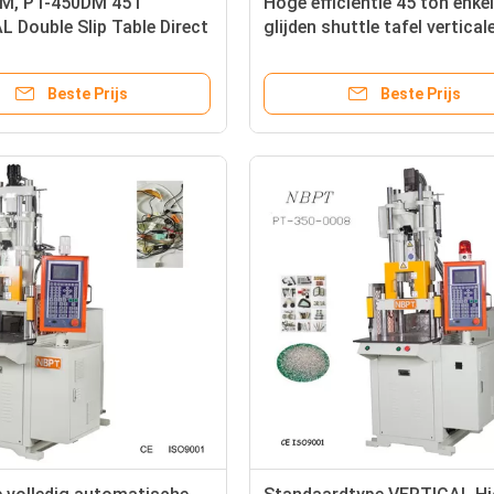
M, PT-450DM 45T
Hoge efficiëntie 45 ton enkel
 Double Slip Table Direct
glijden shuttle tafel vertical
Injection Machine
spuitgietmachine
Beste Prijs
Beste Prijs