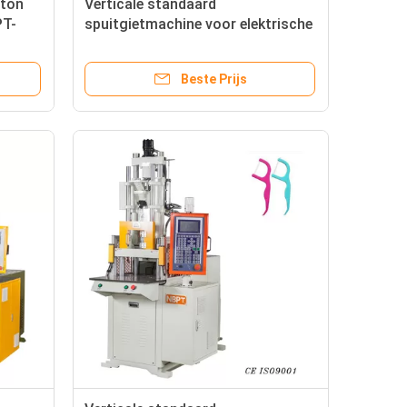
 ton
Verticale standaard
PT-
spuitgietmachine voor elektrische
stopcontact
Beste Prijs