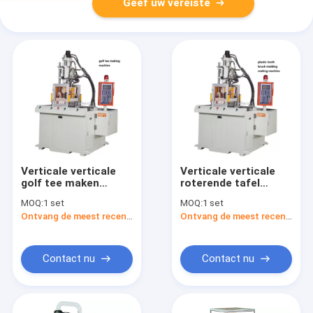
Geef uw vereiste
Verticale verticale
Verticale verticale
golf tee maken
roterende tafel
machine
plastic
MOQ:
1 set
MOQ:
1 set
tandenborstel
Ontvang de meest recente Prijs
Ontvang de meest recente Prijs
montage maken
machine
Contact nu
Contact nu