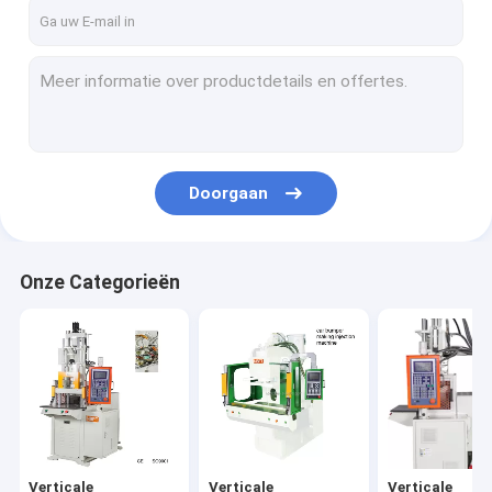
Over ons
Fabriekstocht
Kwaliteitscontrole
Neem contact met ons op
Doorgaan
Vraag een offerte
Onze Categorieën
Verticale spuitgietmachines
Verticale bakelietmachines
Verticale spuitmachines van de Pt-serie
Verticale spuitgietmachines van de Pt-Dm-serie
Verticale
Verticale
Verticale