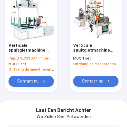
Verticale
Verticale
spuitgietmachine
spuitgietmachine
voor autokanten
Golf speciale
Prijs:
$76,000.00(1 - 4 Sets) $71,000.00(5 - 9 Sets) $66,000.00(>=10 Sets)
MOQ:
1 set
gietmachine
MOQ:
1 set
Ontvang de meest recente Prijs
Ontvang de meest recente Prijs
Contact nu
Contact nu
Thuis
Producten
Laat Een Bericht Achter
We Zullen Snel Antwoorden
Video's