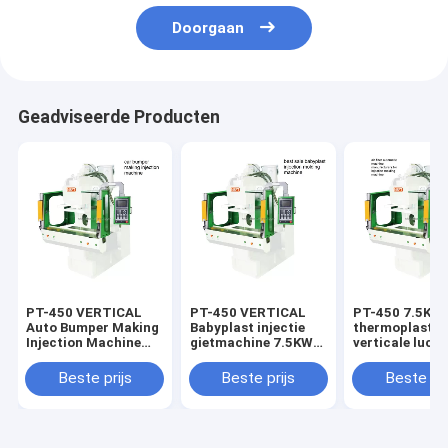
Doorgaan
Geadviseerde Producten
PT-450 VERTICAL
PT-450 VERTICAL
PT-450 7.5KW 
Auto Bumper Making
Babyplast injectie
thermoplastis
Injection Machine
gietmachine 7.5KW
verticale lucht
7.5KW Automatisch
buiskop injectie
machine
automatisch
Beste prijs
Beste prijs
Beste pri