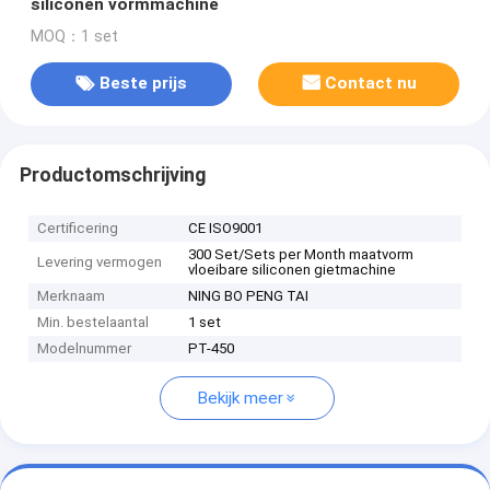
siliconen vormmachine
MOQ：1 set
Beste prijs
Contact nu
Productomschrijving
Certificering
CE ISO9001
300 Set/Sets per Month maatvorm
Levering vermogen
vloeibare siliconen gietmachine
Merknaam
NING BO PENG TAI
Min. bestelaantal
1 set
Modelnummer
PT-450
Bekijk meer