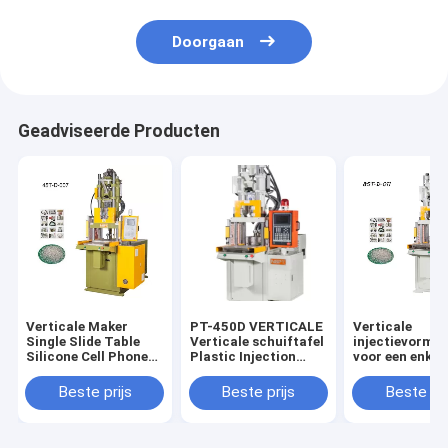
Doorgaan
Geadviseerde Producten
Verticale Maker
PT-450D VERTICALE
Verticale
Single Slide Table
Verticale schuiftafel
injectievormm
Silicone Cell Phone
Plastic Injection
voor een enkel
Case Maker
Machine
schuifplaat 8
Beste prijs
Beste prijs
Beste pri