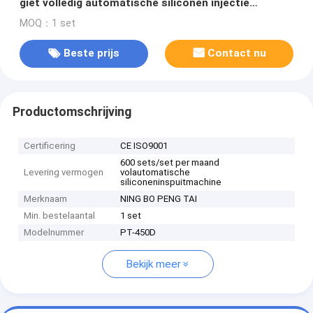
giet volledig automatische siliconen injectie
machine
MOQ：1 set
Beste prijs
Contact nu
Productomschrijving
Certificering
CE ISO9001
600 sets/set per maand
Levering vermogen
volautomatische
siliconeninspuitmachine
Merknaam
NING BO PENG TAI
Min. bestelaantal
1 set
Modelnummer
PT-450D
Bekijk meer