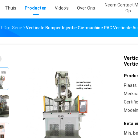
Neem Contact M
Thuis
Producten
Video's
Over Ons
Op
Pt-Dm-Serie
Verticale Bumper Injectie Gietmachine PVC Verticale A
Verti
Verti
Produc
Plaats
Merkn
Certifi
Model
Betale
Min. be