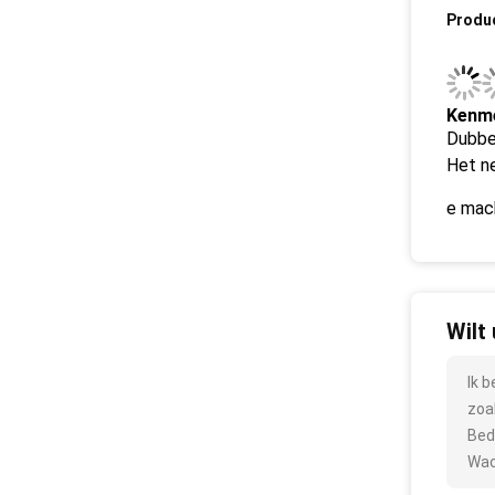
Produ
Kenm
Dubbe
Het n
e mach
Wilt
Ik 
zoa
Bed
Wac