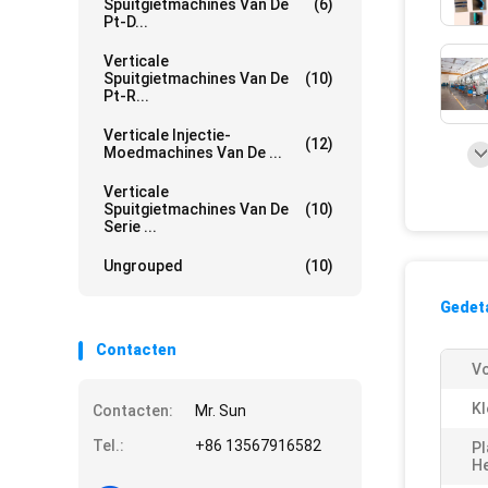
Spuitgietmachines Van De
(6)
Pt-D...
Verticale
Spuitgietmachines Van De
(10)
Pt-R...
Verticale Injectie-
(12)
Moedmachines Van De ...
Verticale
Spuitgietmachines Van De
(10)
Serie ...
Ungrouped
(10)
Gedeta
Contacten
V
Kl
Contacten:
Mr. Sun
Tel.:
+86 13567916582
Pl
H