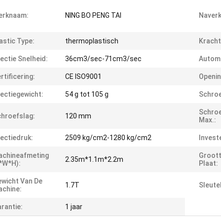
erknaam:
NING BO PENG TAI
Naverk
astic Type:
thermoplastisch
Kracht
jectie Snelheid:
36cm3/sec-71cm3/sec
Automa
rtificering:
CE ISO9001
Openin
jectiegewicht:
54 g tot 105 g
Schroe
Schroe
hroefslag:
120 mm
Max.:
jectiedruk:
2509 kg/cm2-1280 kg/cm2
Invest
achineafmeting
Groott
2.35m*1.1m*2.2m
*W*H):
Plaat:
wicht Van De
1.7T
Sleute
chine:
rantie:
1 jaar