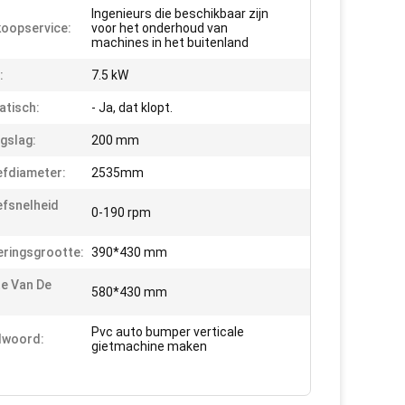
Ingenieurs die beschikbaar zijn
oopservice:
voor het onderhoud van
machines in het buitenland
:
7.5 kW
tisch:
- Ja, dat klopt.
gslag:
200 mm
fdiameter:
2535mm
fsnelheid
0-190 rpm
eringsgrootte:
390*430 mm
e Van De
580*430 mm
Pvc auto bumper verticale
lwoord:
gietmachine maken