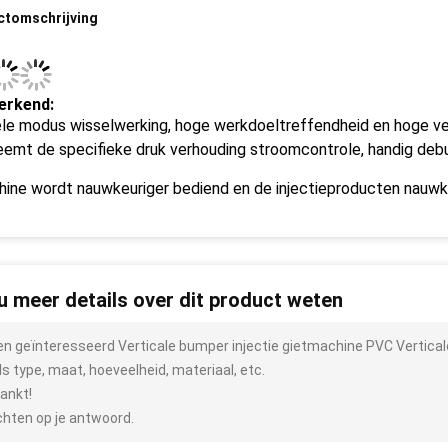
ctomschrijving
erkend:
le modus wisselwerking, hoge werkdoeltreffendheid en hoge vei
eemt de specifieke druk verhouding stroomcontrole, handig deb
ine wordt nauwkeuriger bediend en de injectieproducten nauwke
 u meer details over dit product weten
ben geïnteresseerd Verticale bumper injectie gietmachine PVC Vertica
ls type, maat, hoeveelheid, materiaal, etc.
ankt!
hten op je antwoord.