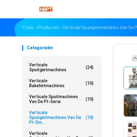
Thuis
Producten
Verticale Spuitgietmachines Van De 
Catagorieën
Verticale
(24)
Spuitgietmachines
Verticale
(10)
Bakelietmachines
Verticale Spuitmachines
(10)
Van De Pt-Serie
Verticale
Spuitgietmachines Van De
(10)
Pt-Dm...
Verticale