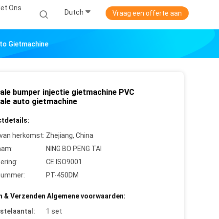
et Ons
Dutch
Vraag een offerte aan
uto Gietmachine
cale bumper injectie gietmachine PVC
cale auto gietmachine
tdetails:
 van herkomst:
Zhejiang, China
aam:
NING BO PENG TAI
cering:
CE ISO9001
nummer:
PT-450DM
n & Verzenden Algemene voorwaarden:
stelaantal:
1 set