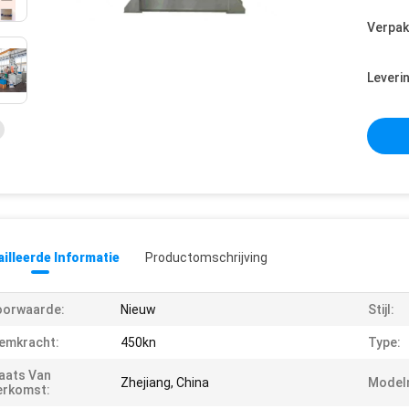
Verpak
Leveri
illeerde Informatie
Productomschrijving
oorwaarde:
Nieuw
Stijl:
emkracht:
450kn
Type:
aats Van
Zhejiang, China
Model
erkomst: