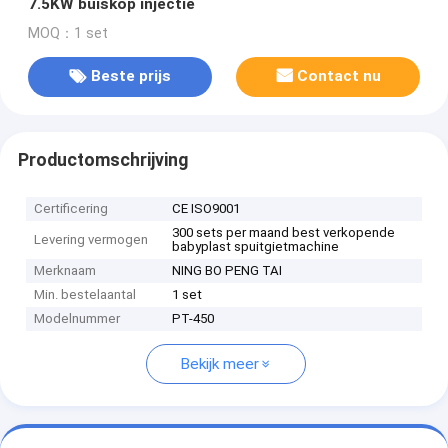
7.5KW buiskop injectie
MOQ：1 set
Beste prijs
Contact nu
Productomschrijving
Certificering
CE ISO9001
300 sets per maand best verkopende
Levering vermogen
babyplast spuitgietmachine
Merknaam
NING BO PENG TAI
Min. bestelaantal
1 set
Modelnummer
PT-450
Bekijk meer