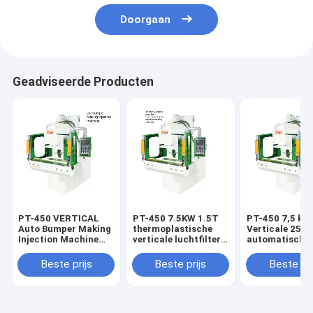
Doorgaan
Geadviseerde Producten
PT-450 VERTICAL
PT-450 7.5KW 1.5T
PT-450 7,5 kW
Auto Bumper Making
thermoplastische
Verticale 250 
Injection Machine
verticale luchtfilter
automatische
7.5KW Automatisch
machine
spuitgietmach
automatisch
Beste prijs
Beste prijs
Beste pri