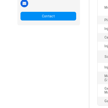
M
Contact
Pl
In
Ce
In
Sc
In
M
(L
Ge
Ma
Ga