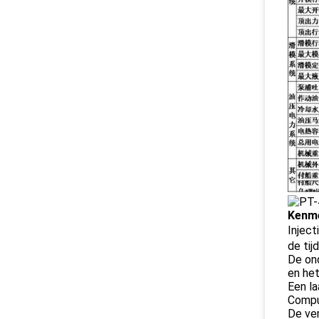
Kenm
Inject
de tij
De ond
en he
Een la
Comput
De ve