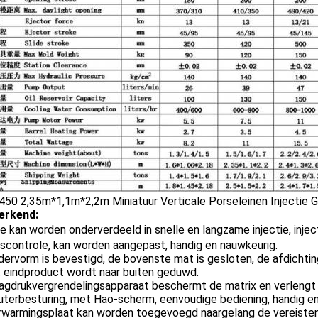
erkend:
ie kan worden onderverdeeld in snelle en langzame injectie, inject
dscontrole, kan worden aangepast, handig en nauwkeurig.
ervorm is bevestigd, de bovenste mat is gesloten, de afdichtin
t eindproduct wordt naar buiten geduwd.
agdrukvergrendelingsapparaat beschermt de matrix en verlengt 
erbesturing, met Hao-scherm, eenvoudige bediening, handig en 
rwarmingsplaat kan worden toegevoegd naargelang de vereisten