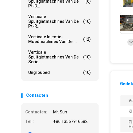
Spuitgietmachines Van De
(6)
Pt-D...
Verticale
Spuitgietmachines Van De
(10)
Pt-R...
Verticale Injectie-
(12)
Moedmachines Van De ...
Verticale
Spuitgietmachines Van De
(10)
Serie ...
Ungrouped
(10)
Gedeta
Contacten
V
Kl
Contacten:
Mr. Sun
Tel.:
+86 13567916582
Pl
H