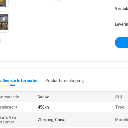
Verpak
Leveri
illeerde Informatie
Productomschrijving
oorwaarde:
Nieuw
Stijl:
emkracht:
450kn
Type:
aats Van
Zhejiang, China
Model
erkomst: