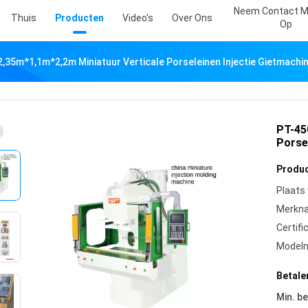
Neem Contact M
Thuis
Producten
Video's
Over Ons
Op
2,35m*1,1m*2,2m Miniatuur Verticale Porseleinen Injectie Gietmachi
PT-45
Porse
Produc
Plaats
Merkn
Certifi
Model
Betale
Min. be