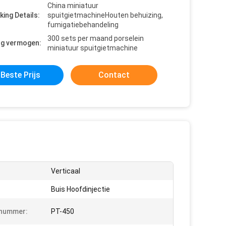
China miniatuur
king Details:
spuitgietmachineHouten behuizing,
fumigatiebehandeling
300 sets per maand porselein
ng vermogen:
miniatuur spuitgietmachine
Beste Prijs
Contact
Verticaal
Buis Hoofdinjectie
nummer:
PT-450