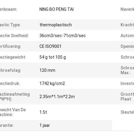
erknaam:
NING BO PENG TAI
Naverk
astic Type:
thermoplastisch
Kracht
jectie Snelheid:
36cm3/sec-71cm3/sec
Automa
rtificering:
CE ISO9001
Openin
jectiegewicht:
54 g tot 105 g
Schroe
Schroe
hroefslag:
120 mm
Max.:
jectiedruk:
1742 kg/cm2
Invest
achineafmeting
Groott
2.35m*1.1m*2.2m
*W*H):
Plaat:
wicht Van De
1.5t
Sleute
chine:
rantie:
1 jaar