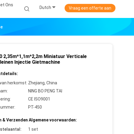
et Ons
Dutch
Vraag een offerte aan
ne
0 2,35m*1,1m*2,2m Miniatuur Verticale
leinen Injectie Gietmachine
tdetails:
 van herkomst:
Zhejiang, China
aam:
NING BO PENG TAI
cering:
CE ISO9001
nummer:
PT-450
n & Verzenden Algemene voorwaarden:
stelaantal:
1 set