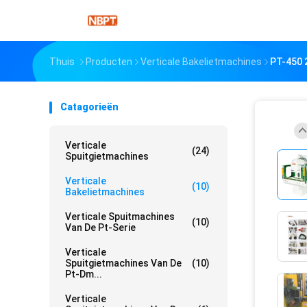
Thuis
Producten
Verticale Bakelietmachines
PT-450 
Catagorieën
Verticale
(24)
Spuitgietmachines
Verticale
(10)
Bakelietmachines
Verticale Spuitmachines
(10)
Van De Pt-Serie
Verticale
Spuitgietmachines Van De
(10)
Pt-Dm...
Verticale