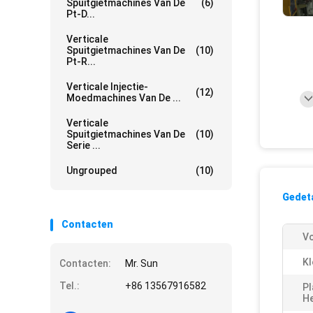
Spuitgietmachines Van De
(6)
Pt-D...
Verticale
Spuitgietmachines Van De
(10)
Pt-R...
Verticale Injectie-
(12)
Moedmachines Van De ...
Verticale
Spuitgietmachines Van De
(10)
Serie ...
Ungrouped
(10)
Gedeta
Contacten
V
Kl
Contacten:
Mr. Sun
Tel.:
+86 13567916582
Pl
H