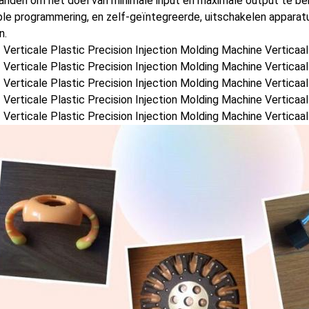
anden om het doel van minimale input en maximale output te ber
le programmering, en zelf-geïntegreerde, uitschakelen apparatu
n.