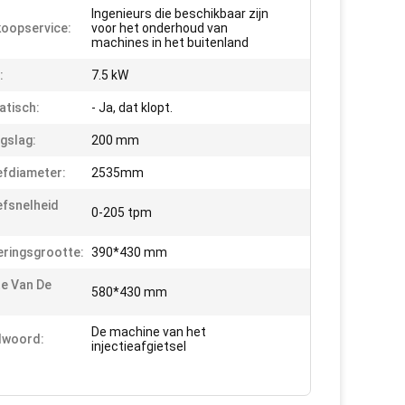
Ingenieurs die beschikbaar zijn
oopservice:
voor het onderhoud van
machines in het buitenland
:
7.5 kW
tisch:
- Ja, dat klopt.
gslag:
200 mm
fdiameter:
2535mm
fsnelheid
0-205 tpm
eringsgrootte:
390*430 mm
e Van De
580*430 mm
De machine van het
lwoord:
injectieafgietsel