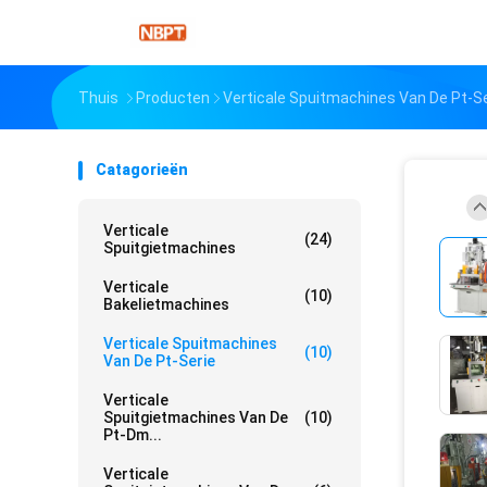
Thuis
Producten
Verticale Spuitmachines Van De Pt-Se
Catagorieën
Verticale
(24)
Spuitgietmachines
Verticale
(10)
Bakelietmachines
Verticale Spuitmachines
(10)
Van De Pt-Serie
Verticale
Spuitgietmachines Van De
(10)
Pt-Dm...
Verticale