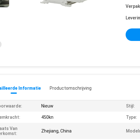
Verpak
Leveri
illeerde Informatie
Productomschrijving
oorwaarde:
Nieuw
Stijl:
emkracht:
450kn
Type:
aats Van
Zhejiang, China
Model
erkomst: