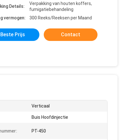
Verpakking van houten koffers,
king Details:
fumigatiebehandeling
ng vermogen:
300 Reeks/Reeksen per Maand
Beste Prijs
Contact
Verticaal
Buis Hoofdinjectie
nummer:
PT-450