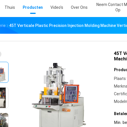
Neem Contact M
Thuis
Producten
Video's
Over Ons
Op
rie
45T Verticale Plastic Precision Injection Molding Machine Verti
45T Ve
Machi
Produc
Plaats
Merkn
Certifi
Model
Betale
Min. be