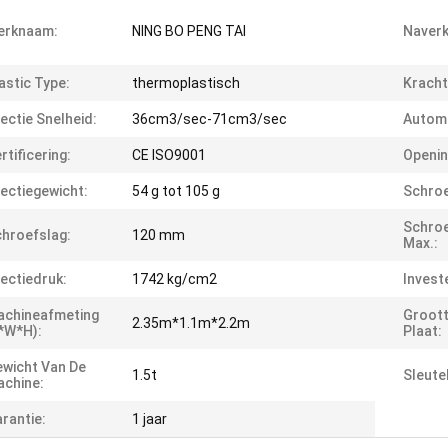
erknaam:
NING BO PENG TAI
Naverk
astic Type:
thermoplastisch
Kracht
jectie Snelheid:
36cm3/sec-71cm3/sec
Automa
rtificering:
CE ISO9001
Openin
jectiegewicht:
54 g tot 105 g
Schroe
Schroe
hroefslag:
120 mm
Max.:
jectiedruk:
1742 kg/cm2
Invest
achineafmeting
Groott
2.35m*1.1m*2.2m
*W*H):
Plaat:
wicht Van De
1.5t
Sleute
chine:
rantie:
1 jaar