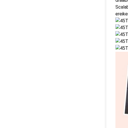
draaib
Scalab
ereike