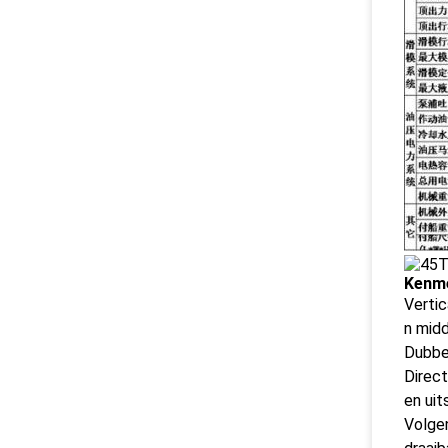
Kenm
Vertic
n mid
Dubbel
Direct
en uit
Volge