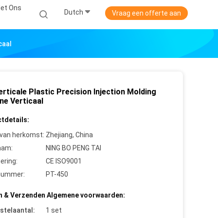
et Ons
Dutch
Vraag een offerte aan
caal
rticale Plastic Precision Injection Molding
ne Verticaal
tdetails:
 van herkomst:
Zhejiang, China
aam:
NING BO PENG TAI
cering:
CE ISO9001
nummer:
PT-450
n & Verzenden Algemene voorwaarden:
stelaantal:
1 set