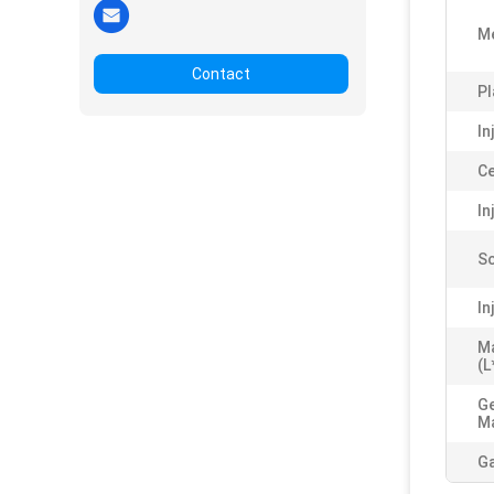
M
Contact
Pl
In
Ce
In
Sc
In
M
(L
Ge
Ma
Ga