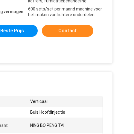
koffers, fumigatiebehandeling
600 sets/set per maand machine voor
ng vermogen:
het maken van lichtere onderdelen
Beste Prijs
Contact
Verticaal
Buis Hoofdinjectie
aam:
NING BO PENG TAI