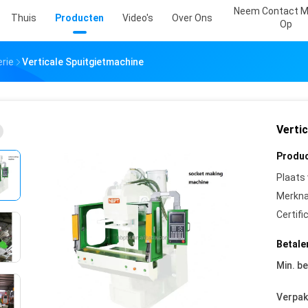
Neem Contact M
Thuis
Producten
Video's
Over Ons
Op
rie
Verticale Spuitgietmachine
Verti
Produc
Plaats
Merkn
Certifi
Betale
Min. be
Verpak