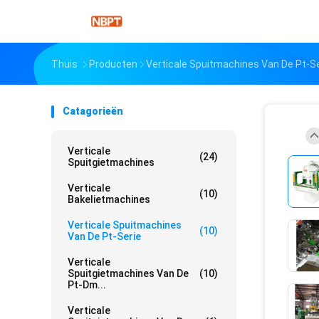
Thuis
Producten
Verticale Spuitmachines Van De Pt-Se
Catagorieën
Verticale
(24)
Spuitgietmachines
Verticale
(10)
Bakelietmachines
Verticale Spuitmachines
(10)
Van De Pt-Serie
Verticale
Spuitgietmachines Van De
(10)
Pt-Dm...
Verticale