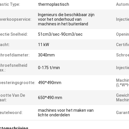
astic Type:
thermoplastisch
Automa
Ingenieurs die beschikbaar zijn
verkoopservice:
voor het onderhoud van
Inject
machines in het buitenland
jectie Snelheid:
51cm3/sec-90cm3/sec
Openin
acht:
11 kW
Certifi
hroefdiameter:
3040mm
Schroe
hroefsnelheid
0-175 t/min
Injecti
x.:
Machi
vesteringsgrootte:
490*490mm
(L*W*H
ootte Van De
Gewich
650*490 mm
aat:
Machin
machines voor het maken van
eutelwoord:
Garant
lichte onderdelen
ctomschrijving