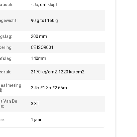
tisch:
- Ja, dat klopt.
iegewicht:
90 g tot 160 g
gslag:
200 mm
cering:
CE ISO9001
fslag:
140mm
edruk:
2170 kg/cm2-1220 kg/cm2
neafmeting
2.4m*1.3m*2.65m
):
t Van De
3.3T
e:
ie:
1 jaar