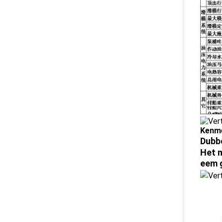
Kenm
Dubbe
Het n
eem 