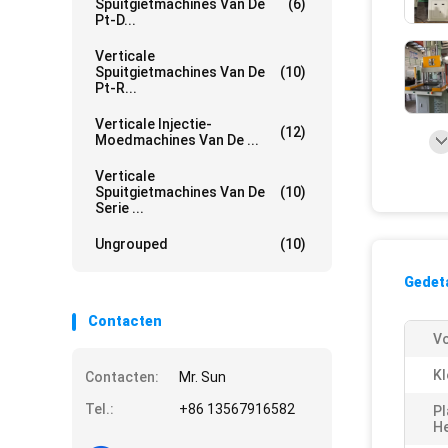
Spuitgietmachines Van De
(6)
Pt-D...
Verticale
Spuitgietmachines Van De
(10)
Pt-R...
Verticale Injectie-
(12)
Moedmachines Van De ...
Verticale
Spuitgietmachines Van De
(10)
Serie ...
Ungrouped
(10)
Gedeta
Contacten
V
Kl
Contacten:
Mr. Sun
Tel.:
+86 13567916582
Pl
H