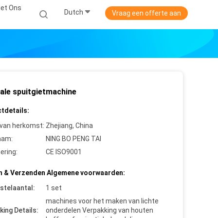
et Ons
Dutch
Vraag een offerte aan
cale spuitgietmachine
tdetails:
 van herkomst:
Zhejiang, China
aam:
NING BO PENG TAI
cering:
CE ISO9001
n & Verzenden Algemene voorwaarden:
stelaantal:
1 set
machines voor het maken van lichte
king Details:
onderdelen Verpakking van houten