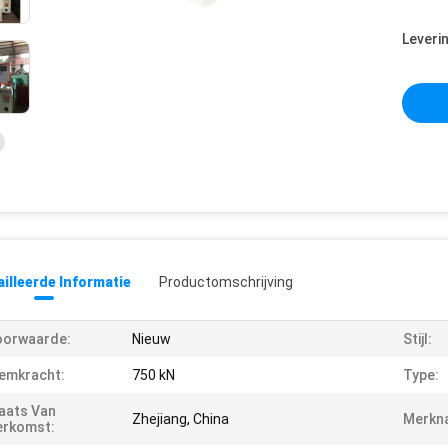
Leveri
illeerde Informatie
Productomschrijving
oorwaarde:
Nieuw
Stijl:
emkracht:
750 kN
Type:
aats Van
Zhejiang, China
Merkn
erkomst: