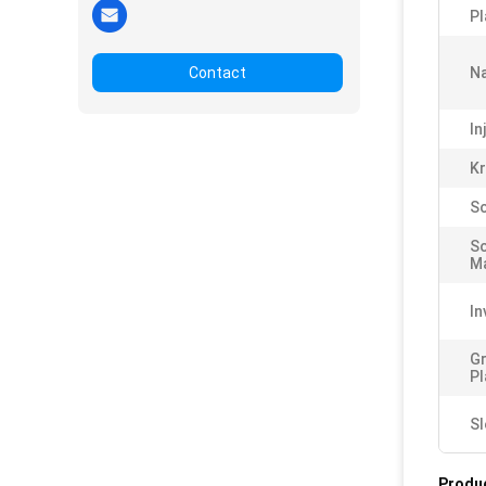
Pl
Contact
Na
In
Kr
Sc
Sc
Ma
In
Gr
Pl
Sl
Produ